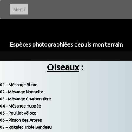
Menu
Ivan LE ROUX
Photographie
Espèces photographiées depuis mon terrain
Accueil
Oiseaux
:
Paysages
▼
01 – Mésange Bleue
Portraits
02 - Mésange Nonnette
03 - Mésange Charbonnière
Animaux
▼
04 – Mésange Huppée
05 – Pouillot Véloce
06 – Pinson des Arbres
Macro & Proxi
07 – Roitelet Triple Bandeau