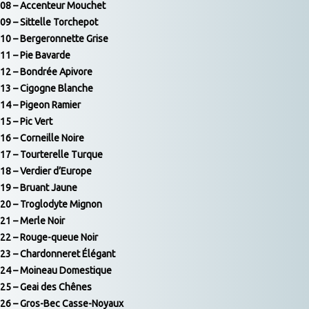
08 – Accenteur Mouchet
Fleurs
09 – Sittelle Torchepot
10 – Bergeronnette Grise
11 – Pie Bavarde
Sports
▼
12 – Bondrée Apivore
13 – Cigogne Blanche
Autres
▼
14 – Pigeon Ramier
15 – Pic Vert
16 – Corneille Noire
Expositions, Concours et Presse
17 – Tourterelle Turque
18 – Verdier d’Europe
Zone de biodiversité/Affût photos
▼
19 – Bruant Jaune
20 – Troglodyte Mignon
21 – Merle Noir
22 – Rouge-queue Noir
23 – Chardonneret Élégant
24 – Moineau Domestique
25 – Geai des Chênes
26 – Gros-Bec Casse-Noyaux