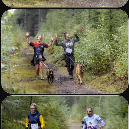
Fleurs
Sports
▼
Autres
▼
Expositions, Concours et Presse
Zone de biodiversité/Affût photos
▼