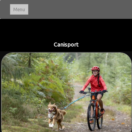
Menu
Ivan LE ROUX
Photographie
Canisport
Accueil
Paysages
▼
Portraits
Animaux
▼
Macro & Proxi