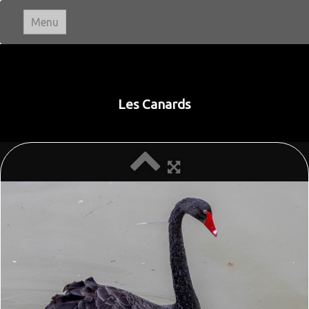
Menu
Ivan LE ROUX
Photographie
Les Canards
Accueil
Paysages
▼
Portraits
Animaux
▼
Macro & Proxi