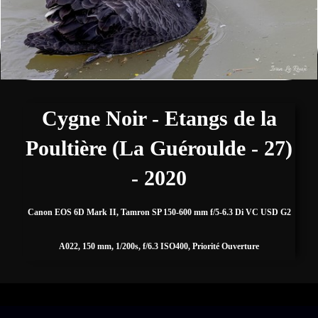
Fleurs
Sports
▼
Autres
▼
Cygne Noir - Etangs de la
Poultière (La Guéroulde - 27)
Expositions, Concours et Presse
- 2020
Zone de biodiversité/Affût photos
▼
Canon EOS 6D Mark II, Tamron SP 150-600 mm f/5-6.3 Di VC USD G2
A022, 150 mm, 1/200s, f/6.3 ISO400, Priorité Ouverture