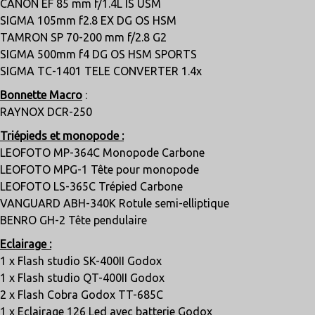
CANON EF 85 mm f/1.4L IS USM
SIGMA 105mm f2.8 EX DG OS HSM
TAMRON SP 70-200 mm f/2.8 G2
SIGMA 500mm f4 DG OS HSM SPORTS
SIGMA TC-1401 TELE CONVERTER 1.4x
Bonnette Macro
:
RAYNOX DCR-250
Triépieds et monopode :
LEOFOTO MP-364C Monopode Carbone
LEOFOTO MPG-1 Tête pour monopode
LEOFOTO LS-365C Trépied Carbone
VANGUARD ABH-340K Rotule semi-elliptique
BENRO GH-2 Tête pendulaire
Eclairage :
1 x Flash studio SK-400II Godox
1 x Flash studio QT-400II Godox
2 x Flash Cobra Godox TT-685C
1 x Eclairage 126 Led avec batterie Godox