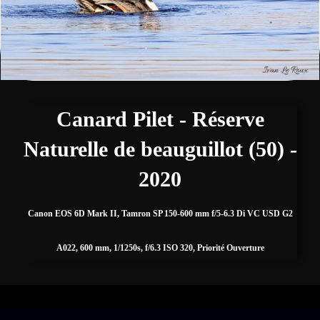
Fleurs
Sports
▼
Autres
▼
Canard Pilet - Réserve
Naturelle de beauguillot (50) -
Expositions, Concours et Presse
2020
Zone de biodiversité/Affût photos
▼
Canon EOS 6D Mark II, Tamron SP 150-600 mm f/5-6.3 Di VC USD G2
A022, 600 mm, 1/1250s, f/6.3 ISO 320, Priorité Ouverture