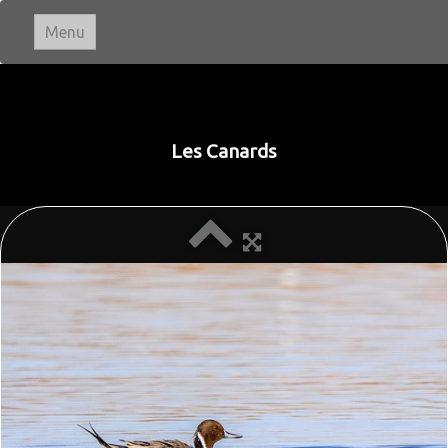
Menu
Ivan LE ROUX
Photographie
Les Canards
Accueil
Paysages
▼
Portraits
Animaux
▼
Macro & Proxi