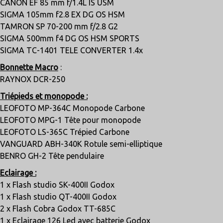
CANON EF 85 mm f/1.4L IS USM
SIGMA 105mm f2.8 EX DG OS HSM
TAMRON SP 70-200 mm f/2.8 G2
SIGMA 500mm f4 DG OS HSM SPORTS
SIGMA TC-1401 TELE CONVERTER 1.4x
Bonnette Macro
:
RAYNOX DCR-250
Triépieds et monopode :
LEOFOTO MP-364C Monopode Carbone
LEOFOTO MPG-1 Tête pour monopode
LEOFOTO LS-365C Trépied Carbone
VANGUARD ABH-340K Rotule semi-elliptique
BENRO GH-2 Tête pendulaire
Eclairage :
1 x Flash studio SK-400II Godox
1 x Flash studio QT-400II Godox
2 x Flash Cobra Godox TT-685C
1 x Eclairage 126 Led avec batterie Godox