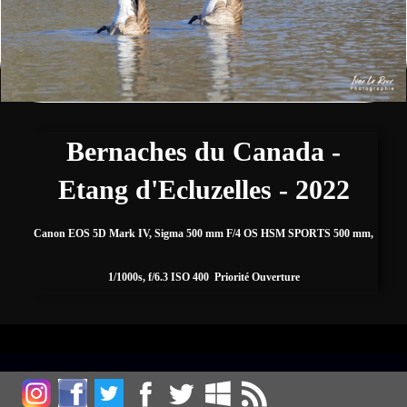
Fleurs
Sports
▼
Autres
▼
Bernaches du Canada -
Etang d'Ecluzelles - 2022
Expositions, Concours et Presse
Canon EOS 5D Mark IV, Sigma 500 mm F/4 OS HSM SPORTS 500 mm,
Zone de biodiversité/Affût photos
▼
1/1000s, f/6.3 ISO 400 Priorité Ouverture