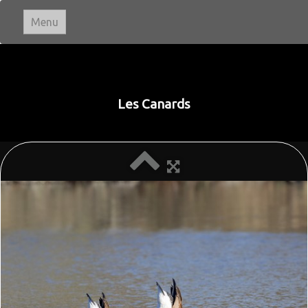
Menu
Ivan LE ROUX
Photographie
Les Canards
Accueil
Paysages
▼
Portraits
Animaux
▼
Macro & Proxi